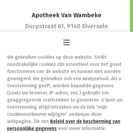
Apotheek Van Wambeke
Dorpstraat 61,
9140 Elversele
We gebruiken cookies op deze website. Strikt
info@apotheekvanwambeke.be
-
noodzakelijke cookies zijn essentieel voor het goed
Ondernemingsnummer (BTW nr.) (BE)0886144488
functioneren van de website en kunnen niet worden
Beroepstitel:
Apotheker werkzaam in België
geweigerd. We gebruiken ook een analysetool. Als u
toestemming geeft, worden bepaalde gegevens
Beroepsvereniging:
Algemene Pharmaceutische
Bond
autorisatienummer FAGG 460801
(zoals uw browser, IP-adres, enz.) gebruikt om
Valt onder toezicht van de Orde der Apothekers,
geaggregeerde statistieken te genereren. U kunt uw
02/537.42.67, Henri Jasparlaan 94 1060 Brussel
toestemming altijd intrekken via de link “mijn
Deontologie:
Code van de farmaceutische plichtenleer
cookievoorkeuren wijzigen” onderaan deze
Tarieven terugbetaalde zorg
webpagina. Zie ons
Beleid over de bescherming van
persoonlijke gegevens
voor meer informatie.